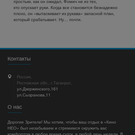
простым, как он ожидал, Фомич не из тех,
кто опускает руки. Когда все становится безнадежно
плохо, он «вытаскивает из рукава» запасной план,
который срабатывает. Ну… почти.
Контакты
Россия,
Ростовская обл., г.Таганрог,
ул.Дзержинского,161
ул.Сызранова,11
О нас
Дорогие Зрители! Мы хотим, чтобы ваш отдых в «Кино
НЕО» был незабываем и стремимся окружить вас
комфортом в любое время суток, в любой день недели. В