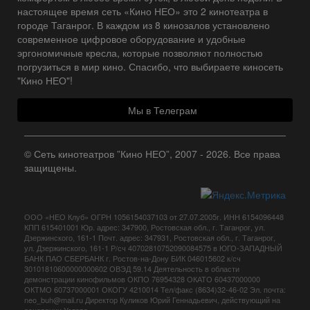
настоящее время сеть «Кино НЕО» это 2 кинотеатра в
городе Таганрог. В каждом из 8 кинозалов установлено
современное цифровое оборудование и удобные
эргономичные кресла, которые позволяют полностью
погрузиться в мир кино. Спасибо, что выбираете киносеть
"Кино НЕО"!
Мы в Телеграм
© Сеть кинотеатров ”Кино НЕО”, 2007 - 2026. Все права
защищены.
ООО «НЕО Клуб» ОГРН 1056154037103 от 27.07.2005г. ИНН 6154096448
КПП 615401001 Юр. адрес: 347900, Ростовская обл., г. Таганрог, ул.
Дзержинского, 161-1 Почт. адрес: 347931, Ростовская обл., г. Таганрог,
ул. Дзержинского, 161-1 Р/сч 40702810752090084575 в ЮГО-ЗАПАДНЫЙ
БАНК ПАО СБЕРБАНК г. Ростов-на-Дону БИК 046015602 к/сч
30101810600000000602 ОВЭД 59.14 Деятельность в области
демонстрации кинофильмов ОКПО 76954328 ОКАТО 60437000000
ОКТМО 60737000001 ОКОГУ 4210014 Тел/факс (8634)32-46-02 Эл. почта:
neo_buh@mail.ru Директор Куликов Юрий Геннадьевич, действующий на