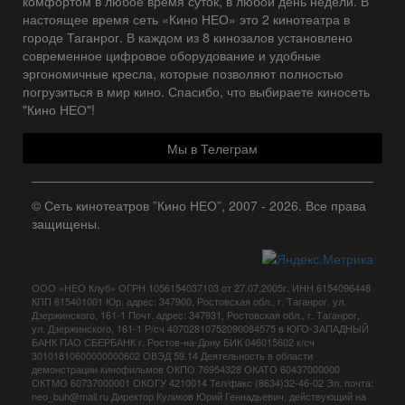
комфортом в любое время суток, в любой день недели. В
настоящее время сеть «Кино НЕО» это 2 кинотеатра в
городе Таганрог. В каждом из 8 кинозалов установлено
современное цифровое оборудование и удобные
эргономичные кресла, которые позволяют полностью
погрузиться в мир кино. Спасибо, что выбираете киносеть
"Кино НЕО"!
Мы в Телеграм
© Сеть кинотеатров ”Кино НЕО”, 2007 - 2026. Все права
защищены.
ООО «НЕО Клуб» ОГРН 1056154037103 от 27.07.2005г. ИНН 6154096448
КПП 615401001 Юр. адрес: 347900, Ростовская обл., г. Таганрог, ул.
Дзержинского, 161-1 Почт. адрес: 347931, Ростовская обл., г. Таганрог,
ул. Дзержинского, 161-1 Р/сч 40702810752090084575 в ЮГО-ЗАПАДНЫЙ
БАНК ПАО СБЕРБАНК г. Ростов-на-Дону БИК 046015602 к/сч
30101810600000000602 ОВЭД 59.14 Деятельность в области
демонстрации кинофильмов ОКПО 76954328 ОКАТО 60437000000
ОКТМО 60737000001 ОКОГУ 4210014 Тел/факс (8634)32-46-02 Эл. почта:
neo_buh@mail.ru Директор Куликов Юрий Геннадьевич, действующий на