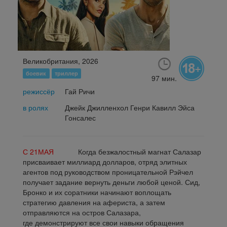
Великобритания, 2026
боевик
триллер
97 мин.
режиссёр
Гай Ричи
в ролях
Джейк Джилленхол Генри Кавилл Эйса
Гонсалес
С 21МАЯ
Когда безжалостный магнат Салазар
присваивает миллиард долларов, отряд элитных
агентов под руководством проницательной Рэйчел
получает задание вернуть деньги любой ценой. Сид,
Бронко и их соратники начинают воплощать
стратегию давления на афериста, а затем
отправляются на остров Салазара,
где демонстрируют все свои навыки обращения